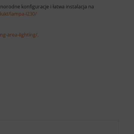
orodne konfiguracje i łatwa instalacja na
odukt/lampa-l230/
ng-area-lighting/.