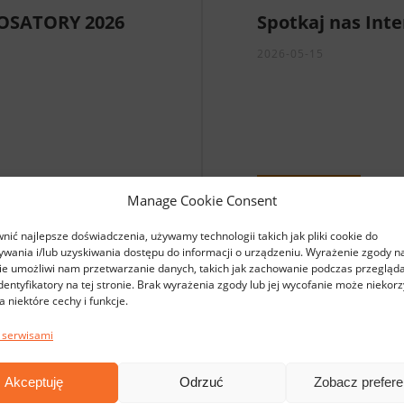
ROSATORY 2026
Spotkaj nas Inte
2026-05-15
CZYTAJ WIĘCEJ
Manage Cookie Consent
Interschutz 202
nić najlepsze doświadczenia, używamy technologii takich jak pliki cookie do
 o swoim udziale w
INTERSCHUTZ to wiodąc
wania i/lub uzyskiwania dostępu do informacji o urządzeniu. Wyrażenie zgody na
a świecie wydarzeniu
ratownictwa, ochrony 
ie umożliwi nam przetwarzanie danych, takich jak zachowanie podczas przegląda
dentyfikatory na tej stronie. Brak wyrażenia zgody lub jej wycofanie może niekorz
 reagowaniu
więcej, INTERSCHUTZ 
 niektóre cechy i funkcje.
adzwyczajnymi. Targi
miejsce spotkań ludzi 
ny cywilnej, służb
życie, zapobiegają k
VIKING LIGHTIN
 serwisami
 ekspertów
kryzysowych. INTERSC
2026-02-04
kazja do poznania
targów sprzętu ratow
Akceptuję
Odrzuć
Zobacz prefere
zeń oraz nawiązania
ratownicze i producen