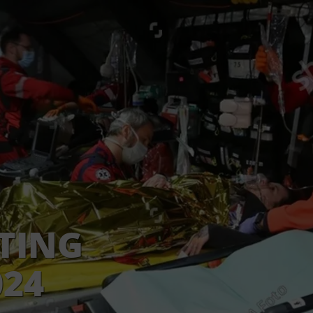
HTING
024