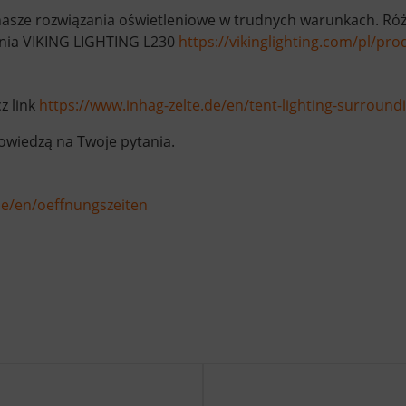
asze rozwiązania oświetleniowe w trudnych warunkach. Różn
enia VIKING LIGHTING L230
https://vikinglighting.com/pl/pr
z link
https://www.inhag-zelte.de/en/tent-lighting-surroundi
owiedzą na Twoje pytania.
de/en/oeffnungszeiten