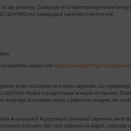
straży pożarnej. Zazwyczaj straż wykorzystuje nasze lampy 
G LIGHTING ma następujące parametry techniczne:
zdem
h produktów, zobacz link
https://vikinglighting.com/pl/zest
żywane przez strażaków na miejscu wypadku. Co najważniejs
G LIGHTING można transportować w wozie strażackim. Dlate
ie może być stosowane razem z piłami tarczowymi, bo możn
iała w sytuacjach kryzysowych, ponieważ zapewnia jasne bia
cznymi osłonami SBS i jest odporny na wilgoć, rozpryski wo