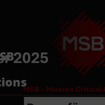
MSB
ions