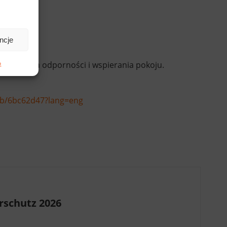
ncje
o
większania odporności i wspierania pokoju.
eb/6bc62d47?lang=eng
rschutz 2026