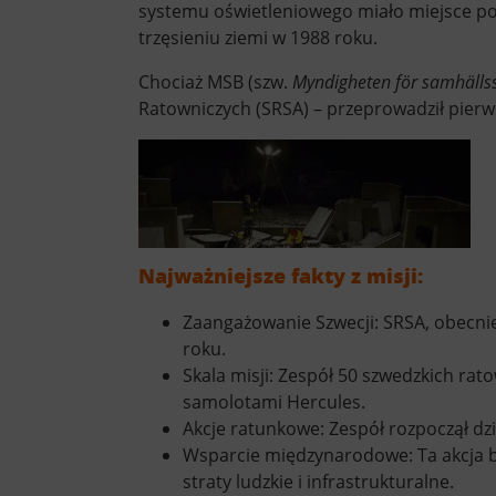
systemu oświetleniowego miało miejsce po
trzęsieniu ziemi w 1988 roku.
Chociaż MSB (szw.
Myndigheten för samhälls
Ratowniczych (SRSA) – przeprowadził pierw
Najważniejsze fakty z misji:
Zaangażowanie Szwecji: SRSA, obecni
roku.
Skala misji: Zespół 50 szwedzkich r
samolotami Hercules.
Akcje ratunkowe: Zespół rozpoczął dzi
Wsparcie międzynarodowe: Ta akcja b
straty ludzkie i infrastrukturalne.