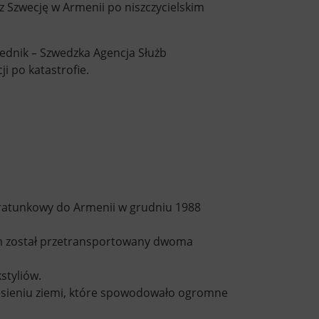
 Szwecję w Armenii po niszczycielskim
rzednik – Szwedzka Agencja Służb
 po katastrofie.
 ratunkowy do Armenii w grudniu 1988
tem został przetransportowany dwoma
styliów.
ęsieniu ziemi, które spowodowało ogromne