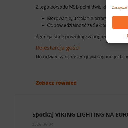
Z tego powodu MSB pełni dwie kluczowe rol
Zarządzaj
Kierowanie, ustalanie priorytetów i k
Odpowiedzialność za Sektor Obrony C
Agencja stale poszukuje zaangażowanych i 
Rejestarcja gości
Do udziału w konferencji wymagane jest za
Zobacz również
Spotkaj VIKING LIGHTING NA EU
2026-06-04