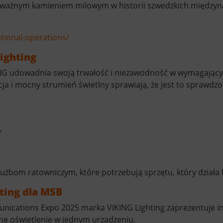
e ważnym kamieniem milowym w historii szwedzkich między
tional-operations/
ighting
NG udowadnia swoją trwałość i niezawodność w wymagający
cja i mocny strumień świetlny sprawiają, że jest to sprawdzo
,
służbom ratowniczym, które potrzebują sprzętu, który dział
ting dla MSB
unications Expo 2025 marka VIKING Lighting zaprezentuje i
ne oświetlenie w jednym urządzeniu.