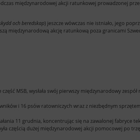
dczas międzynarodowej akcji ratunkowej prowadzonej przez
skydd och beredskap
) jeszcze wówczas nie istniało, jego pop
szą międzynarodową akcję ratunkową poza granicami Szwecji
e część MSB, wysłała swój pierwszy międzynarodowy zespół
atowników i 16 psów ratowniczych wraz z niezbędnym sprzę
ałania 11 grudnia, koncentrując się na zawalonej fabryce tek
yła częścią dużej międzynarodowej akcji pomocowej po trz