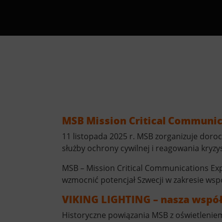
MSB Mission Critical Communic
11 listopada 2025 r. MSB zorganizuje doro
służby ochrony cywilnej i reagowania kryz
MSB – Mission Critical Communications Exp
wzmocnić potencjał Szwecji w zakresie wsp
VIKING LIGHTING – nasza współ
Historyczne powiązania MSB z oświetleniem