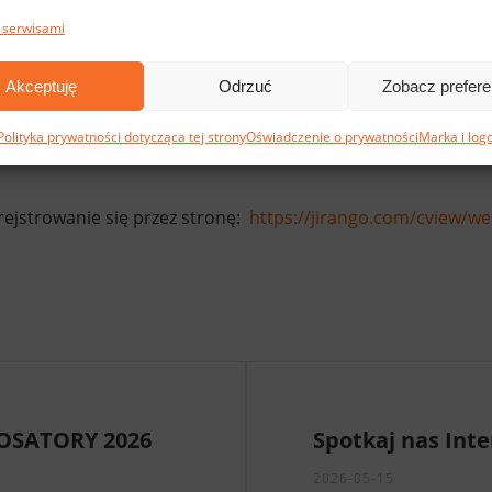
e w obronie cywilnej:
 serwisami
oordynacja,
Akceptuję
Odrzuć
Zobacz prefere
ywilnej.
Polityka prywatności dotycząca tej strony
Oświadczenie o prywatności
Marka i log
wykwalifikowanych ekspertów do operacji humanitarnych, z
rejstrowanie się przez stronę:
https://jirango.com/cview/w
ROSATORY 2026
Spotkaj nas Inte
2026-05-15