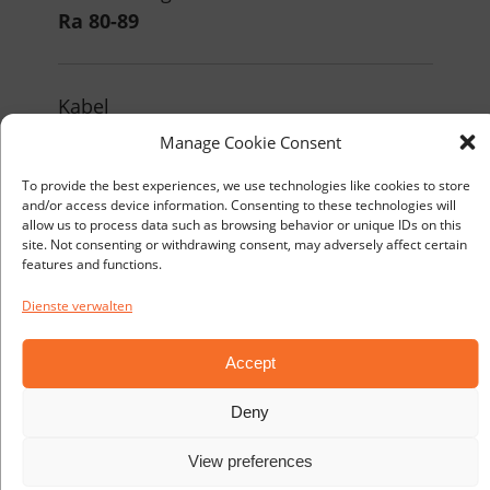
Ra 80-89
Kabel
5m, öldichte Leitung H07RN-F 3G1,5
Manage Cookie Consent
To provide the best experiences, we use technologies like cookies to store
and/or access device information. Consenting to these technologies will
Stecker/Steckdose
allow us to process data such as browsing behavior or unique IDs on this
site. Not consenting or withdrawing consent, may adversely affect certain
230V Unischuko, andere
features and functions.
einzelstaatliche Normen sind
Dienste verwalten
verfügbar
Accept
Vorschaltgerät
Deny
EVG
View preferences