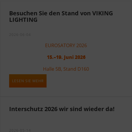
Besuchen Sie den Stand von VIKING
LIGHTING
2026-06-04
EUROSATORY 2026
15.–19. Juni 2026
Halle 5B, Stand D160
EUROSATORY 2026
LESEN SIE MEHR
VIKING LIGHTING freut sich, seine Teilnahme an
EUROSATORY 2026
der
bekannt zu geben – der
Interschutz 2026 wir sind wieder da!
weltweit führenden Fachmesse für Verteidigung,
Sicherheit, Krisenmanagement und
Katastrophenschutz. Die Veranstaltung bringt
2026-05-14