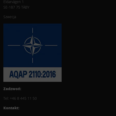
Eldarvägen 1
systemy oświetleniowe były
SE-187 75 TÄBY
wykorzystywane m.in. w placówkach
Szwecja
medycznych oraz projektach
infrastruktury ochrony zdrowia we
Francji i Portugalii. Nasze rozwiązania
zostały zaprojektowane i
wyprodukowane z myślą o pracy w
wymagających warunkach
terenowych. Oferują wysoką
niezawodność, trwałość oraz
doskonałą jakość światła. Wybrane
modele są dostępne w wykonaniu o
IP54
IP65
stopniu ochrony
oraz
, co
pozwala na ich bezpieczne
Zadzwoń:
użytkowanie w trudnych warunkach
Tel: +46 8 445 11 50
eksploatacji. Więcej informacji o
zastosowaniach oświetlenia VIKING
Kontakt:
LIGHTING w namiotach medycznych