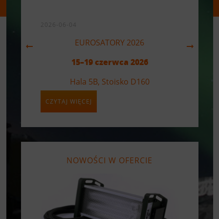
2026-06-04
EUROSATORY 2026
Previous
Next
15–19 czerwca 2026
Hala 5B, Stoisko D160
CZYTAJ WIĘCEJ
EUROSATORY 2026
VIKING LIGHTING z przyjemnością
informuje o swoim udziale w targach
NOWOŚCI W OFERCIE
EUROSATORY 2026
– największym na
świecie wydarzeniu poświęconym
obronności, bezpieczeństwu,
reagowaniu kryzysowemu oraz
zarządzaniu sytuacjami