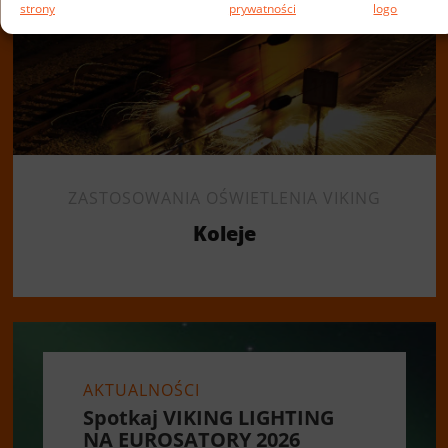
strony
prywatności
logo
ZASTOSOWANIA OŚWIETLENIA VIKING
Koleje
AKTUALNOŚCI
Spotkaj VIKING LIGHTING
NA EUROSATORY 2026