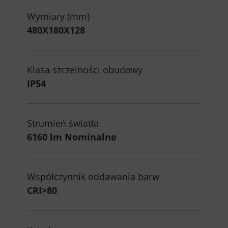
Wymiary (mm)
480X180X128
Klasa szczelności obudowy
IP54
Strumień światła
6160 lm Nominalne
Współczynnik oddawania barw
CRI>80